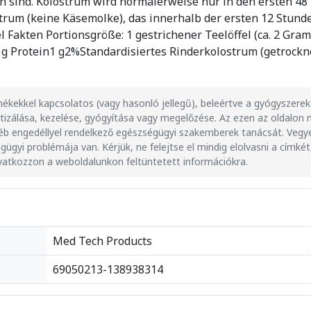
n sind. Kolostrum wird normalerweise nur in den ersten 48
trum (keine Käsemolke), das innerhalb der ersten 12 Stunde
Fakten Portionsgröße: 1 gestrichener Teelöffel (ca. 2 Gr
 Protein1 g2%Standardisiertes Rinderkolostrum (getrockn
kekkel kapcsolatos (vagy hasonló jellegű), beleértve a gyógyszereke
tizálása, kezelése, gyógyítása vagy megelőzése. Az ezen az oldalo
éb engedéllyel rendelkező egészségügyi szakemberek tanácsát. Vegye 
ügyi problémája van. Kérjük, ne felejtse el mindig elolvasni a címké
yatkozzon a weboldalunkon feltüntetett információkra.
Med Tech Products
69050213-138938314