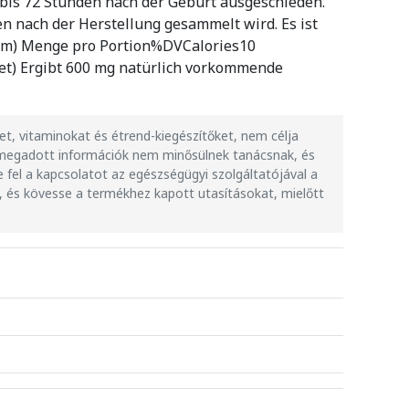
 bis 72 Stunden nach der Geburt ausgeschieden.
n nach der Herstellung gesammelt wird. Es ist
amm) Menge pro Portion%DVCalories10
et) Ergibt 600 mg natürlich vorkommende
t, vitaminokat és étrend-kiegészítőket, nem célja
n megadott információk nem minősülnek tanácsnak, és
fel a kapcsolatot az egészségügyi szolgáltatójával a
t, és kövesse a termékhez kapott utasításokat, mielőtt