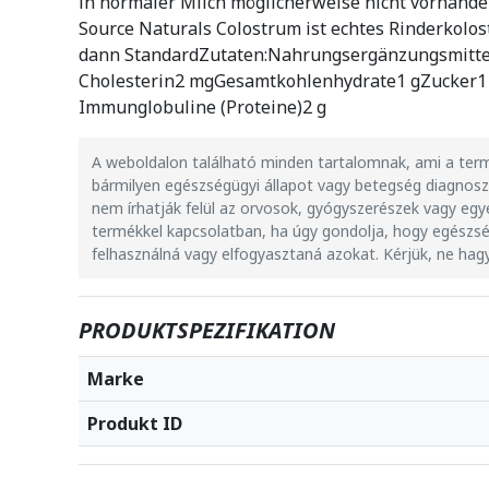
in normaler Milch möglicherweise nicht vorhande
Source Naturals Colostrum ist echtes Rinderkolos
dann StandardZutaten:Nahrungsergänzungsmittel 
Cholesterin2 mgGesamtkohlenhydrate1 gZucker1 g
Immunglobuline (Proteine)2 g
A weboldalon található minden tartalomnak, ami a termé
bármilyen egészségügyi állapot vagy betegség diagnosz
nem írhatják felül az orvosok, gyógyszerészek vagy egy
termékkel kapcsolatban, ha úgy gondolja, hogy egészség
felhasználná vagy elfogyasztaná azokat. Kérjük, ne hag
PRODUKTSPEZIFIKATION
Marke
Produkt ID