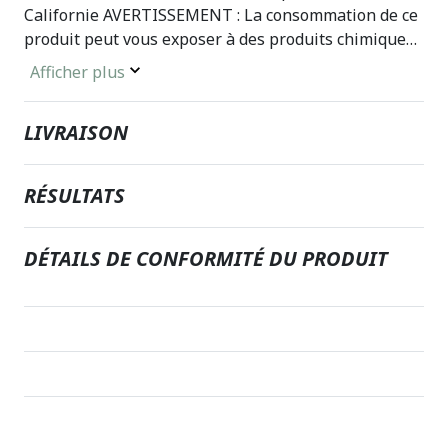
Californie AVERTISSEMENT : La consommation de ce
produit peut vous exposer à des produits chimiques,
y compris le plomb, qui sont connus de l’État de
Afficher plus
Californie pour causer des malformations
congénitales ou d’autres troubles de la reproduction.
LIVRAISON
Pour plus d’informations, rendez-vous sur
www.P65Warnings.ca.gov/food.
RÉSULTATS
DÉTAILS DE CONFORMITÉ DU PRODUIT