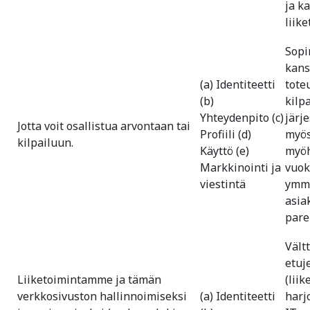
ja k
liik
Sopi
kans
(a) Identiteetti
tote
(b)
kilp
Yhteydenpito (c)
järj
Jotta voit osallistua arvontaan tai
Profiili (d)
myös
kilpailuun.
Käyttö (e)
myöh
Markkinointi ja
vuok
viestintä
ymm
asi
pare
Vält
etuj
Liiketoimintamme ja tämän
(lii
verkkosivuston hallinnoimiseksi
(a) Identiteetti
harj