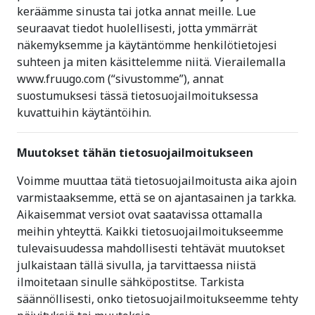
keräämme sinusta tai jotka annat meille. Lue
seuraavat tiedot huolellisesti, jotta ymmärrät
näkemyksemme ja käytäntömme henkilötietojesi
suhteen ja miten käsittelemme niitä. Vierailemalla
www.fruugo.com (“sivustomme”), annat
suostumuksesi tässä tietosuojailmoituksessa
kuvattuihin käytäntöihin.
Muutokset tähän tietosuojailmoitukseen
Voimme muuttaa tätä tietosuojailmoitusta aika ajoin
varmistaaksemme, että se on ajantasainen ja tarkka.
Aikaisemmat versiot ovat saatavissa ottamalla
meihin yhteyttä. Kaikki tietosuojailmoitukseemme
tulevaisuudessa mahdollisesti tehtävät muutokset
julkaistaan tällä sivulla, ja tarvittaessa niistä
ilmoitetaan sinulle sähköpostitse. Tarkista
säännöllisesti, onko tietosuojailmoitukseemme tehty