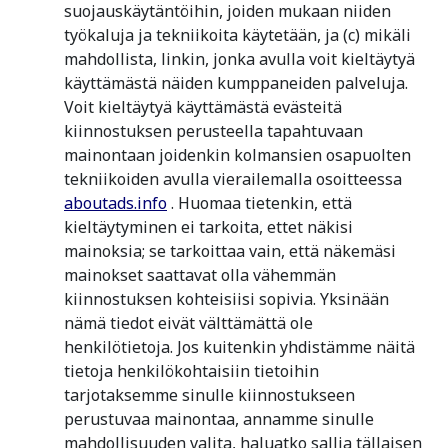
suojauskäytäntöihin, joiden mukaan niiden
työkaluja ja tekniikoita käytetään, ja (c) mikäli
mahdollista, linkin, jonka avulla voit kieltäytyä
käyttämästä näiden kumppaneiden palveluja.
Voit kieltäytyä käyttämästä evästeitä
kiinnostuksen perusteella tapahtuvaan
mainontaan joidenkin kolmansien osapuolten
tekniikoiden avulla vierailemalla osoitteessa
aboutads.info
. Huomaa tietenkin, että
kieltäytyminen ei tarkoita, ettet näkisi
mainoksia; se tarkoittaa vain, että näkemäsi
mainokset saattavat olla vähemmän
kiinnostuksen kohteisiisi sopivia. Yksinään
nämä tiedot eivät välttämättä ole
henkilötietoja. Jos kuitenkin yhdistämme näitä
tietoja henkilökohtaisiin tietoihin
tarjotaksemme sinulle kiinnostukseen
perustuvaa mainontaa, annamme sinulle
mahdollisuuden valita, haluatko sallia tällaisen