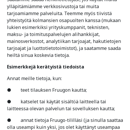
ylläpitämiämme verkkosivustoja tai muita
tarjoamiamme palveluita. Teemme myös tiivistä
yhteistyötä kolmansien osapuolten kanssa (mukaan
lukien esimerkiksi yrityskumppanit, teknisten,
maksu- ja toimituspalvelujen alihankkijat,
mainosverkostot, analytiikan tarjoajat, hakutietojen
tarjoajat ja luottotietotoimistot), ja saatamme saada
heiltä sinua koskevia tietoja.
Esimerkkejä kerätyistä tiedoista
Annat meille tietoja, kun:
● teet tilauksen Fruugon kautta;
● katselet tai käytät sisältöä laitteella tai
laitteessa olevan palvelun tai sovelluksen kautta;
● annat tietoja Fruugo-tililläsi (ja sinulla saattaa
olla useampi kuin yksi, jos olet käyttänyt useampaa