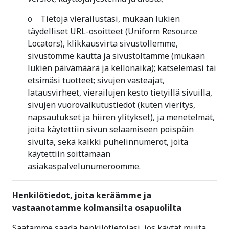
o Tietoja vierailustasi, mukaan lukien
täydelliset URL-osoitteet (Uniform Resource
Locators), klikkausvirta sivustollemme,
sivustomme kautta ja sivustoltamme (mukaan
lukien päivämäärä ja kellonaika); katselemasi tai
etsimäsi tuotteet; sivujen vasteajat,
latausvirheet, vierailujen kesto tietyillä sivuilla,
sivujen vuorovaikutustiedot (kuten vieritys,
napsautukset ja hiiren ylitykset), ja menetelmät,
joita käytettiin sivun selaamiseen poispäin
sivulta, sekä kaikki puhelinnumerot, joita
käytettiin soittamaan
asiakaspalvelunumeroomme.
Henkilötiedot, joita keräämme ja
vastaanotamme kolmansilta osapuolilta
Saatamme saada henkilötietojasi, jos käytät muita