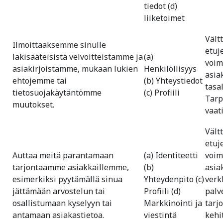
tiedot (d)
liiketoimet
Vält
Ilmoittaaksemme sinulle
etuj
lakisääteisistä velvoitteistamme ja
(a)
voim
asiakirjoistamme, mukaan lukien
Henkilöllisyys
asia
ehtojemme tai
(b) Yhteystiedot
tasa
tietosuojakäytäntömme
(c) Profiili
Tarp
muutokset.
vaat
Vält
etuj
Auttaa meitä parantamaan
(a) Identiteetti
voim
tarjontaamme asiakkaillemme,
(b)
asia
esimerkiksi pyytämällä sinua
Yhteydenpito (c)
verk
jättämään arvostelun tai
Profiili (d)
palv
osallistumaan kyselyyn tai
Markkinointi ja
tarj
antamaan asiakastietoa.
viestintä
kehi