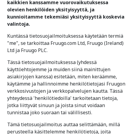
kaikkien kanssamme vuorovaikutuksessa
olevien henkilöiden yksityisyyttä, ja
kunnioitamme tekemiäsi yksityisyyttä koskevia
valintoja.
Kuntässä tietosuojailmoituksessa käytetään termiä
"me", se tarkoittaa Fruugo.com Ltd, Fruugo (Ireland)
Ltd ja Fruugo PLC.
Tässä tietosuojailmoituksessa (yhdessä
käyttöehtojemme ja muiden siinä mainittujen
asiakirjojen kanssa) esitetään, miten keräämme,
käytämme ja hallinnoimme henkilötietojasi Fruugon
verkkosivustojen ja verkkopalvelujen kautta. Tässä
yhteydessä 'henkilötiedoilla' tarkoitetaan tietoja,
jotka liittyvät sinuun ja joista sinut voidaan
tunnistaa joko suoraan tai välillisesti.
Tämä tietosuojailmoitus auttaa selittämään, millä
perusteella käsittelemme henkilötietoja, joita