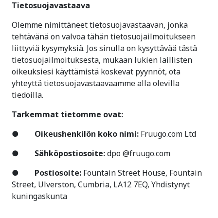
Tietosuojavastaava
Olemme nimittäneet tietosuojavastaavan, jonka
tehtävänä on valvoa tähän tietosuojailmoitukseen
liittyviä kysymyksiä. Jos sinulla on kysyttävää tästä
tietosuojailmoituksesta, mukaan lukien laillisten
oikeuksiesi käyttämistä koskevat pyynnöt, ota
yhteyttä tietosuojavastaavaamme alla olevilla
tiedoilla.
Tarkemmat tietomme ovat:
●
Oikeushenkilön koko
nimi:
Fruugo.com Ltd
●
Sähköpostiosoite:
dpo @fruugo.com
●
Postiosoite:
Fountain Street House, Fountain
Street, Ulverston, Cumbria, LA12 7EQ, Yhdistynyt
kuningaskunta