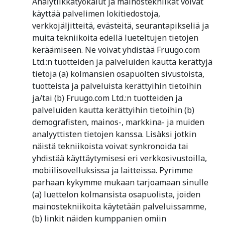
Analytiikkatyökalut ja mainostekniikat voivat
käyttää palvelimen lokitiedostoja,
verkkojäljitteitä, evästeitä, seurantapikseliä ja
muita tekniikoita edellä lueteltujen tietojen
keräämiseen. Ne voivat yhdistää Fruugo.com
Ltd.:n tuotteiden ja palveluiden kautta kerättyjä
tietoja (a) kolmansien osapuolten sivustoista,
tuotteista ja palveluista kerättyihin tietoihin
ja/tai (b) Fruugo.com Ltd.:n tuotteiden ja
palveluiden kautta kerättyihin tietoihin (b)
demografisten, mainos-, markkina- ja muiden
analyyttisten tietojen kanssa. Lisäksi jotkin
näistä tekniikoista voivat synkronoida tai
yhdistää käyttäytymisesi eri verkkosivustoilla,
mobiilisovelluksissa ja laitteissa. Pyrimme
parhaan kykymme mukaan tarjoamaan sinulle
(a) luettelon kolmansista osapuolista, joiden
mainostekniikoita käytetään palveluissamme,
(b) linkit näiden kumppanien omiin