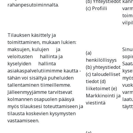
(b) Yhteystiedot
kann
rahanpesutoiminnalta.
(c) Profiili
varm
toim
vilpi
Tilauksen käsittely ja
toimittaminen, mukaan lukien:
maksujen, kulujen ja
Sinu
(a)
veloitusten hallinta ja
sopi
henkilöllisyys
kyselyiden hallinta
Saat
(b) yhteystiedot
asiakaspalvelutiimimme kautta -
kysel
(c) taloudelliset
tähän voi sisältyä puheluiden
myös
tiedot (d)
tallentaminen tiimeillemme.
vuok
liiketoimet (e)
Jälleenmyyjämme tarvitsevat
varm
Markkinointi ja
kolmannen osapuolen pääsyä
laat
viestintä
myös tilauksesi toteuttamiseen ja
täyt
tilausta koskevien kysymysten
vastaamiseen.