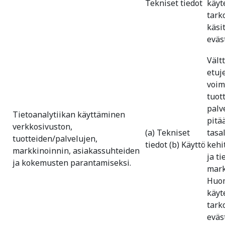
Tekniset tiedot
käyt
tark
käsi
eväs
Vält
etuj
voim
tuot
palv
Tietoanalytiikan käyttäminen
pitä
verkkosivuston,
(a) Tekniset
tasa
tuotteiden/palvelujen,
tiedot (b) Käyttö
kehi
markkinoinnin, asiakassuhteiden
ja ti
ja kokemusten parantamiseksi.
mark
Huom
käyt
tark
eväs