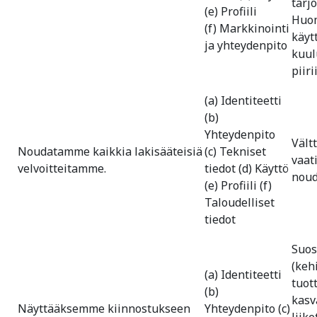
tarj
(e) Profiili
Huom
(f) Markkinointi
käyt
ja yhteydenpito
kuul
piiri
(a) Identiteetti
(b)
Yhteydenpito
Vält
Noudatamme kaikkia lakisääteisiä
(c) Tekniset
vaat
velvoitteitamme.
tiedot (d) Käyttö
noud
(e) Profiili (f)
Taloudelliset
tiedot
Suos
(keh
(a) Identiteetti
tuot
(b)
kas
Näyttääksemme kiinnostukseen
Yhteydenpito (c)