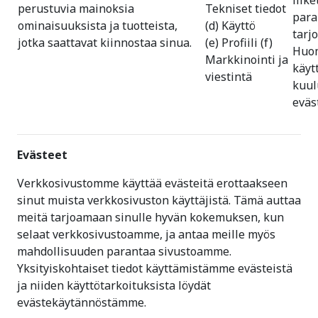
liik
perustuvia mainoksia
Tekniset tiedot
par
ominaisuuksista ja tuotteista,
(d) Käyttö
tarj
jotka saattavat kiinnostaa sinua.
(e) Profiili (f)
Huom
Markkinointi ja
käyt
viestintä
kuul
eväs
Evästeet
Verkkosivustomme käyttää evästeitä erottaakseen
sinut muista verkkosivuston käyttäjistä. Tämä auttaa
meitä tarjoamaan sinulle hyvän kokemuksen, kun
selaat verkkosivustoamme, ja antaa meille myös
mahdollisuuden parantaa sivustoamme.
Yksityiskohtaiset tiedot käyttämistämme evästeistä
ja niiden käyttötarkoituksista löydät
evästekäytännöstämme.