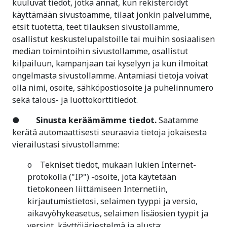
kuuluvat tiedot, jotka annat, kun rekisteröidyt
käyttämään sivustoamme, tilaat jonkin palvelumme,
etsit tuotetta, teet tilauksen sivustollamme,
osallistut keskustelupalstoille tai muihin sosiaalisen
median toimintoihin sivustollamme, osallistut
kilpailuun, kampanjaan tai kyselyyn ja kun ilmoitat
ongelmasta sivustollamme. Antamiasi tietoja voivat
olla nimi, osoite, sähköpostiosoite ja puhelinnumero
sekä talous- ja luottokorttitiedot.
●
Sinusta keräämämme tiedot.
Saatamme
kerätä automaattisesti seuraavia tietoja jokaisesta
vierailustasi sivustollamme:
o Tekniset tiedot, mukaan lukien Internet-
protokolla ("IP") -osoite, jota käytetään
tietokoneen liittämiseen Internetiin,
kirjautumistietosi, selaimen tyyppi ja versio,
aikavyöhykeasetus, selaimen lisäosien tyypit ja
versiot, käyttöjärjestelmä ja alusta;