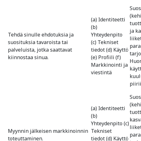
Suos
(keh
(a) Identiteetti
tuot
(b)
ja k
Tehdä sinulle ehdotuksia ja
Yhteydenpito
liik
suosituksia tavaroista tai
(c) Tekniset
par
palveluista, jotka saattavat
tiedot (d) Käyttö
tarj
kiinnostaa sinua.
(e) Profiili (f)
Huom
Markkinointi ja
käyt
viestintä
kuul
piiri
Suos
(keh
(a) Identiteetti
tuot
(b)
kas
Yhteydenpito (c)
liik
Myynnin jälkeisen markkinoinnin
Tekniset
par
toteuttaminen.
tiedot (d) Käyttö