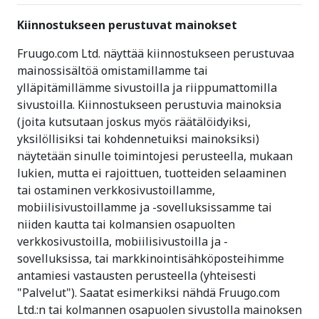
Kiinnostukseen perustuvat mainokset
Fruugo.com Ltd. näyttää kiinnostukseen perustuvaa
mainossisältöä omistamillamme tai
ylläpitämillämme sivustoilla ja riippumattomilla
sivustoilla. Kiinnostukseen perustuvia mainoksia
(joita kutsutaan joskus myös räätälöidyiksi,
yksilöllisiksi tai kohdennetuiksi mainoksiksi)
näytetään sinulle toimintojesi perusteella, mukaan
lukien, mutta ei rajoittuen, tuotteiden selaaminen
tai ostaminen verkkosivustoillamme,
mobiilisivustoillamme ja -sovelluksissamme tai
niiden kautta tai kolmansien osapuolten
verkkosivustoilla, mobiilisivustoilla ja -
sovelluksissa, tai markkinointisähköposteihimme
antamiesi vastausten perusteella (yhteisesti
"Palvelut"). Saatat esimerkiksi nähdä Fruugo.com
Ltd.:n tai kolmannen osapuolen sivustolla mainoksen