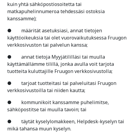
kuin yhtä sähköpostiosoitetta tai
matkapuhelinnumeroa tehdessäsi ostoksia
kanssamme);
● määrität asetuksiasi, annat tietojen
käyttöoikeuksia tai olet vuorovaikutuksessa Fruugon
verkkosivuston tai palvelun kanssa;
● annat tietoja Myyjätililläsi tai muulla
käyttämällämme tilillä, jonka avulla voit tarjota
tuotteita kuluttajille Fruugon verkkosivustolla;
● tarjoat tuotteitasi tai palveluitasi Fruugon
verkkosivustoilla tai niiden kautta;
● kommunikoit kanssamme puhelimitse,
sähköpostitse tai muulla tavoin; tai
● täytät kyselylomakkeen, Helpdesk-kyselyn tai
mikä tahansa muun kyselyn.