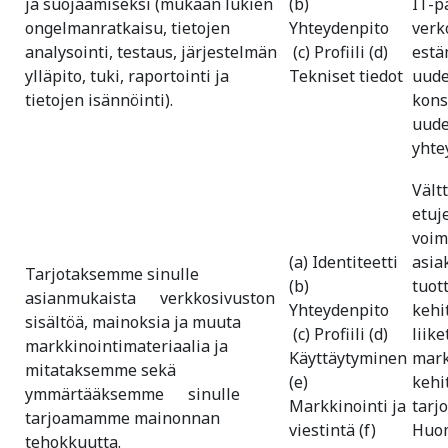
ja suojaamiseksi (mukaan lukien
(b)
IT-p
ongelmanratkaisu, tietojen
Yhteydenpito
verk
analysointi, testaus, järjestelmän
(c) Profiili (d)
estä
ylläpito, tuki, raportointi ja
Tekniset tiedot
uude
tietojen isännöinti).
kons
uude
yhte
Vält
etuj
voim
(a) Identiteetti
asia
Tarjotaksemme sinulle
(b)
tuot
asianmukaista verkkosivuston
Yhteydenpito
kehi
sisältöä, mainoksia ja muuta
(c) Profiili (d)
liik
markkinointimateriaalia ja
Käyttäytyminen
mark
mitataksemme sekä
(e)
kehi
ymmärtääksemme sinulle
Markkinointi ja
tarj
tarjoamamme mainonnan
viestintä (f)
Huom
tehokkuutta.