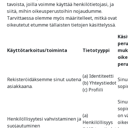
tavoista, joilla voimme käyttää henkilötietojasi, ja
siitä, mihin oikeusperustoihin nojaudumme.
Tarvittaessa olemme myös määritelleet, mitkä ovat
oikeutetut etumme tällaisten tietojen käsittelyssä.
Käsi
peru
Käyttötarkoitus/toiminta
Tietotyyppi
muk
oike
peru
(a) Identiteetti
Rekisteröidäksemme sinut uutena
Sinu
(b) Yhteystiedot
asiakkaana.
sopi
(c) Profiili
Sinu
sopi
(a)
on v
Henkilöllisyytesi vahvistaminen ja
Henkilöllisyys
oike
suojautuminen