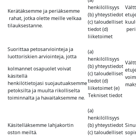
(a)
henkilöllisyys
Vält
Kerätäksemme ja periäksemme
(b) yhteystiedot
etuj
rahat, jotka olette meille velkaa
(c) taloudelliset
kuul
tilauksestanne.
tiedot (d)
peri
liiketoimet
Suorittaa petosarviointeja ja
(a)
luottoriskien arviointeja, jotta
henkilöllisyys
Vält
(b) yhteystiedot
kolmannet osapuolet voivat
etuj
(c) taloudelliset
käsitellä
voim
tiedot (d)
henkilötietojasi suojautuaksemme
maksu
liiketoimet (e)
petoksilta ja muulta rikolliselta
Tekniset tiedot
toiminnalta ja havaitaksemme ne.
(a)
henkilöllisyys
Käsitelläksemme lahjakortin
(b) yhteystiedot
Sinu
oston meiltä.
(c) taloudelliset
sopi