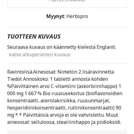
Myynyt
: Herbspro
TUOTTEEN KUVAUS
Seuraava kuvaus on käännetty kielestä Englanti.
katso alkuperäinen kuvaus
Ravintolisä.Ainesosat: Nimetön 2 lisäravinnetta
Tiedot Annoskoko: 1 tabletti annosta kohden
%Päivittäinen arvo C-vitamiini (askorbiinihappo) 1
000 mg 1 667 % Bio-ruususekoitus (bioflavonoidien
konsentraatti, acerolakirsikka, ruusunmarjat,
hesperidiinikonsentraatti, rutiinikonsentraatti) 90
mg * * Päivittäisiä arvoja ei ole vahvistettu. Muut
ainesosat: selluloosa, steariinihappo ja piidioksidi.