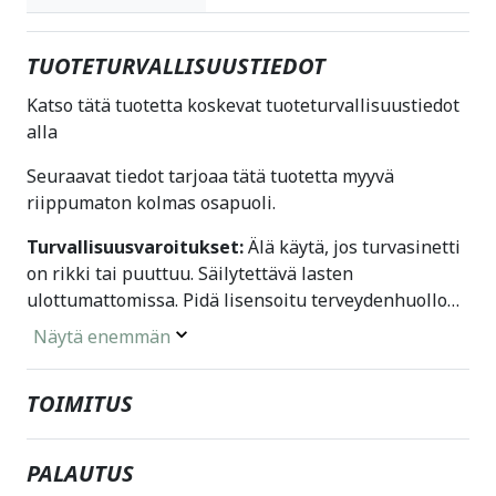
TUOTETURVALLISUUSTIEDOT
Katso tätä tuotetta koskevat tuoteturvallisuustiedot
alla
Seuraavat tiedot tarjoaa tätä tuotetta myyvä
riippumaton kolmas osapuoli.
Turvallisuusvaroitukset:
Älä käytä, jos turvasinetti
on rikki tai puuttuu. Säilytettävä lasten
ulottumattomissa. Pidä lisensoitu terveydenhuollon
ammattilainen ajan tasalla, kun käytät tätä tuotetta.
Näytä enemmän
TOIMITUS
PALAUTUS