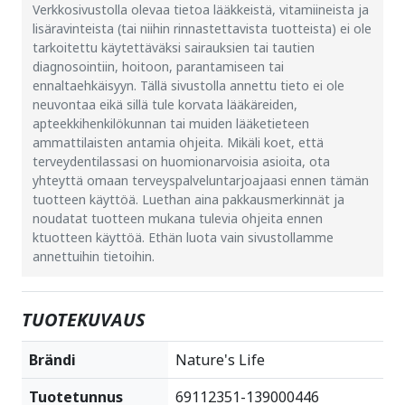
Verkkosivustolla olevaa tietoa lääkkeistä, vitamiineista ja
lisäravinteista (tai niihin rinnastettavista tuotteista) ei ole
tarkoitettu käytettäväksi sairauksien tai tautien
diagnosointiin, hoitoon, parantamiseen tai
ennaltaehkäisyyn. Tällä sivustolla annettu tieto ei ole
neuvontaa eikä sillä tule korvata lääkäreiden,
apteekkihenkilökunnan tai muiden lääketieteen
ammattilaisten antamia ohjeita. Mikäli koet, että
terveydentilassasi on huomionarvoisia asioita, ota
yhteyttä omaan terveyspalveluntarjoajaasi ennen tämän
tuotteen käyttöä. Luethan aina pakkausmerkinnät ja
noudatat tuotteen mukana tulevia ohjeita ennen
ktuotteen käyttöä. Ethän luota vain sivustollamme
annettuihin tietoihin.
TUOTEKUVAUS
Brändi
Nature's Life
Tuotetunnus
69112351-139000446