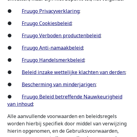
●
Fruugo Privacyverklaring
;
●
Fruugo Cookiesbeleid
;
●
Fruugo Verboden productenbeleid
;
●
Fruugo Anti-namaakbeleid
;
●
Fruugo Handelsmerkbeleid
;
●
Beleid inzake wettelijke klachten van derden
;
●
Bescherming van minderjarigen
;
●
Fruugo Beleid betreffende Nauwkeurigheid
van inhoud
;
Alle aanvullende voorwaarden en beleidsregels
worden hierbij specifiek door middel van verwijzing
hierin opgenomen, en de Gebruiksvoorwaarden,