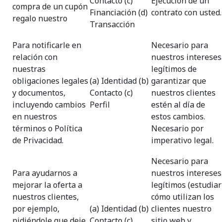
Contacto (c)
Ejecución de un
compra de un cupón
Financiación (d)
contrato con usted.
regalo nuestro
Transacción
Para notificarle en
Necesario para
relación con
nuestros intereses
nuestras
legítimos de
obligaciones legales
(a) Identidad (b)
garantizar que
y documentos,
Contacto (c)
nuestros clientes
incluyendo cambios
Perfil
estén al día de
en nuestros
estos cambios.
términos o Política
Necesario por
de Privacidad.
imperativo legal.
Necesario para
Para ayudarnos a
nuestros intereses
mejorar la oferta a
legítimos (estudiar
nuestros clientes,
cómo utilizan los
por ejemplo,
(a) Identidad (b)
clientes nuestro
pidiéndole que deje
Contacto (c)
sitio web y